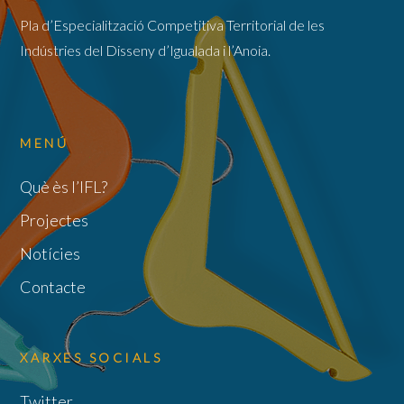
Pla d’Especialització Competitiva Territorial de les
Indústries del Disseny d’Igualada i l’Anoia.
MENÚ
Què ès l’IFL?
Projectes
Notícies
Contacte
XARXES SOCIALS
Twitter