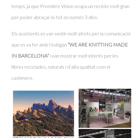
temps, ja que Première Vision ocupa un recinte molt gran
per poder abraçar-lo tot en només 3 dies.
Els assistents es van sentir molt atrets per la comunicació
que es va fer amb l’eslògan
“WE ARE KNITTING MADE
IN BARCELONA”
i van mostrar molt interès per les
fibres reciclades, naturals i d’alta qualitat com el
cashmere.