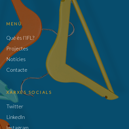
MENÚ
Què ès l’IFL?
Projectes
Notícies
Contacte
XARXES SOCIALS
Twitter
LinkedIn
Instagram