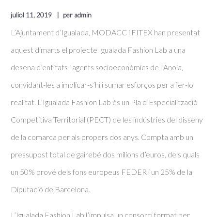
juliol 11, 2019
per
admin
L’Ajuntament d’Igualada, MODACC i FITEX han presentat
aquest dimarts el projecte Igualada Fashion Lab a una
desena d’entitats i agents socioeconòmics de l’Anoia,
convidant-les a implicar-s’hi i sumar esforços per a fer-lo
realitat. L’Igualada Fashion Lab és un Pla d’Especialització
Competitiva Territorial (PECT) de les indústries del disseny
de la comarca per als propers dos anys. Compta amb un
pressupost total de gairebé dos milions d’euros, dels quals
un 50% prové dels fons europeus FEDER i un 25% de la
Diputació de Barcelona.
L’Igualada Fashion Lab l’impulsa un consorci format per