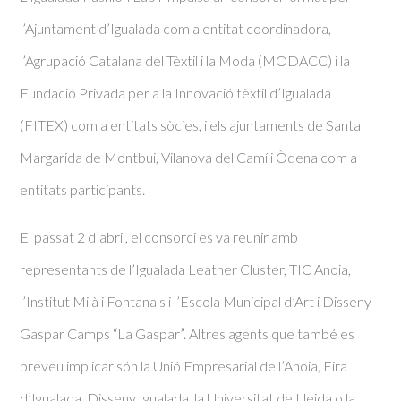
l’Ajuntament d’Igualada com a entitat coordinadora,
l’Agrupació Catalana del Tèxtil i la Moda (MODACC) i la
Fundació Privada per a la Innovació tèxtil d’Igualada
(FITEX) com a entitats sòcies, i els ajuntaments de Santa
Margarida de Montbui, Vilanova del Camí i Òdena com a
entitats participants.
El passat 2 d’abril, el consorci es va reunir amb
representants de l’Igualada Leather Cluster, TIC Anoia,
l’Institut Milà i Fontanals i l’Escola Municipal d’Art i Disseny
Gaspar Camps “La Gaspar”. Altres agents que també es
preveu implicar són la Unió Empresarial de l’Anoia, Fira
d’Igualada, Disseny Igualada, la Universitat de Lleida o la