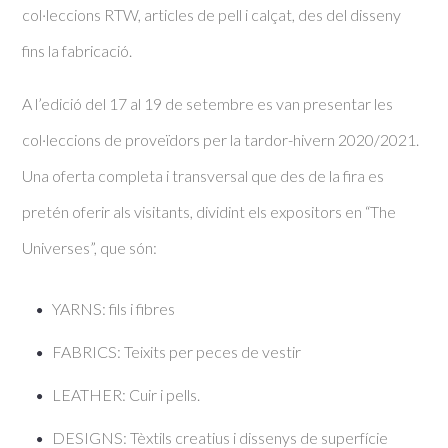
col·leccions RTW, articles de pell i calçat, des del disseny
fins la fabricació.
A l’edició del 17 al 19 de setembre es van presentar les
col·leccions de proveïdors per la tardor-hivern 2020/2021.
Una oferta completa i transversal que des de la fira es
pretén oferir als visitants, dividint els expositors en “The
Universes”, que són:
YARNS: fils i fibres
FABRICS: Teixits per peces de vestir
LEATHER: Cuir i pells.
DESIGNS: Tèxtils creatius i dissenys de superfície