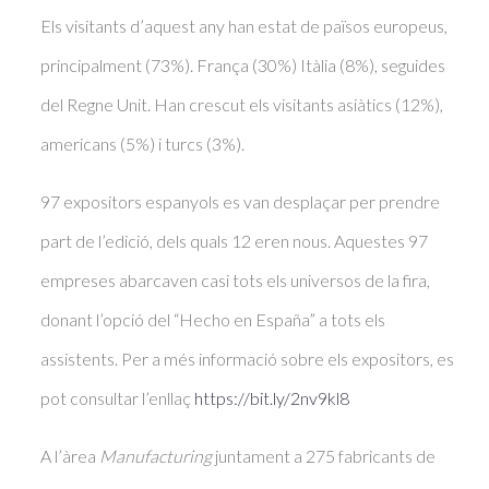
Els visitants d’aquest any han estat de països europeus,
principalment (73%). França (30%) Itàlia (8%), seguides
del Regne Unit. Han crescut els visitants asiàtics (12%),
americans (5%) i turcs (3%).
97 expositors espanyols es van desplaçar per prendre
part de l’edició, dels quals 12 eren nous. Aquestes 97
empreses abarcaven casi tots els universos de la fira,
donant l’opció del “Hecho en España” a tots els
assistents. Per a més informació sobre els expositors, es
pot consultar l’enllaç
https://bit.ly/2nv9kl8
A l’àrea
Manufacturing
juntament a 275 fabricants de